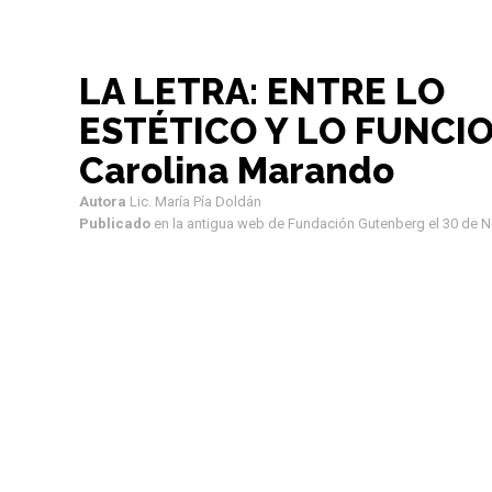
LA LETRA: ENTRE LO
ESTÉTICO Y LO FUNCI
Carolina Marando
Autora
Lic. María Pía
Doldán
Publicado
en la antigua web de Fundación Gutenberg el 30 de 