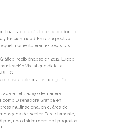
Carolina: cada carátula o separador de
e y funcionalidad. En retrospectiva,
n aquel momento eran exitosos: los
 Gráfico, recibiéndose en 2012. Luego
omunicación Visual que dicta la
ENBERG.
eron especializarse en tipografía,
trada en el trabajo de manera
ar como Diseñadora Gráfica en
presa multinacional en el área de
 encargada del sector. Paralelamente,
tipos, una distribuidora de tipografías
d.