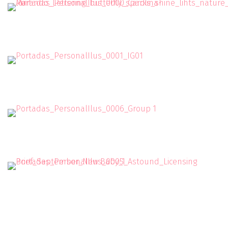
Butterfly
Self portrait
Greeting Cards
Greeting Cards